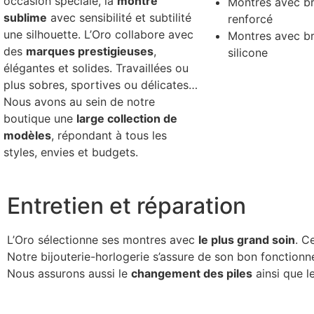
occasion spéciale, la
montre
Montres avec br
sublime
avec sensibilité et subtilité
renforcé
une silhouette. L’Oro collabore avec
Montres avec br
des
marques prestigieuses
,
silicone
élégantes et solides. Travaillées ou
plus sobres, sportives ou délicates…
Nous avons au sein de notre
boutique une
large collection de
modèles
, répondant à tous les
styles, envies et budgets.
Entretien et réparation
L’Oro sélectionne ses montres avec
le plus grand soin
. C
Notre bijouterie-horlogerie s’assure de son bon fonctio
Nous assurons aussi le
changement des piles
ainsi que l